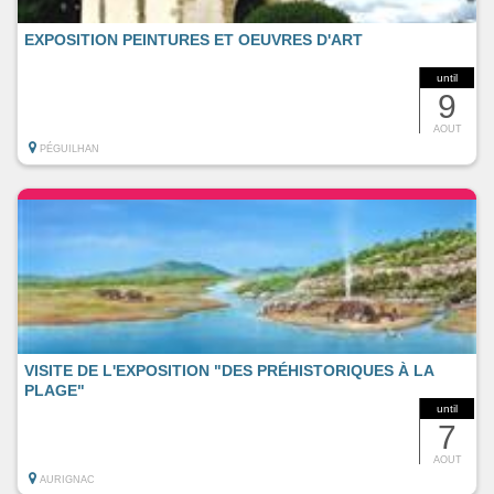
EXPOSITION PEINTURES ET OEUVRES D'ART
until
9
AOUT
PÉGUILHAN
VISITE DE L'EXPOSITION "DES PRÉHISTORIQUES À LA
PLAGE"
until
7
AOUT
AURIGNAC