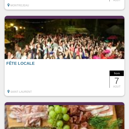
AOUT
MONTREJEAU
FÊTE LOCALE
from
7
AOUT
SAINT-LAURENT