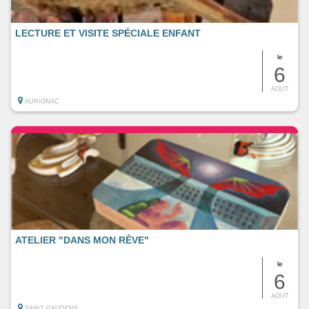
LECTURE ET VISITE SPÉCIALE ENFANT
le
6
AOUT
AURIGNAC
ATELIER "DANS MON RÊVE"
le
6
AOUT
SAINT-GAUDENS