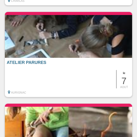
CHARLAS
ATELIER PARURES
le
7
AOUT
AURIGNAC