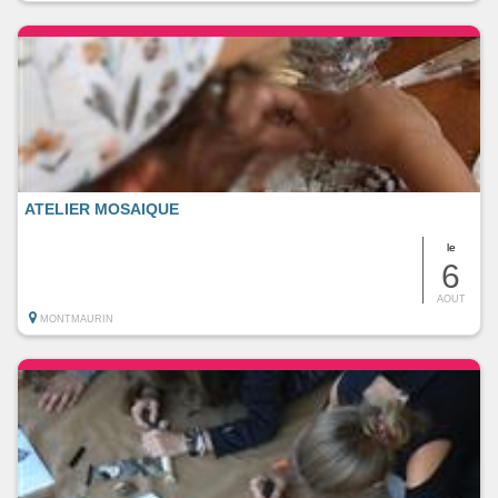
ATELIER MOSAIQUE
le
6
AOUT
MONTMAURIN