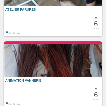
ATELIER PARURES
le
6
AOUT
AURIGNAC
ANIMATION VANNERIE
le
6
AOUT
AURIGNAC