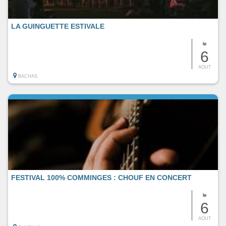
LA GUINGUETTE ESTIVALE
le
6
AOUT
BACHAS
FESTIVAL 100% COMMINGES : CHOUF EN CONCERT
le
6
AOUT