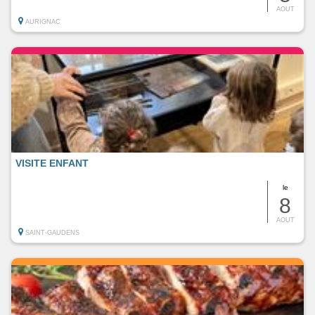
AOUT
AURIGNAC
VISITE ENFANT
le
8
AOUT
SAINT-GAUDENS