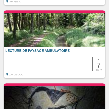
AURIGNAC
LECTURE DE PAYSAGE AMBULATOIRE
le
7
AOUT
CARDEILHAC