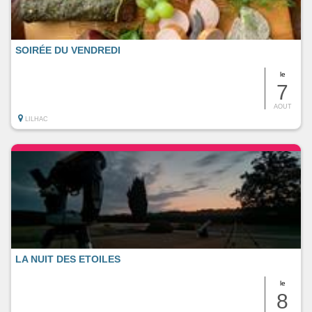
SOIRÉE DU VENDREDI
le
7
AOUT
LILHAC
LA NUIT DES ETOILES
le
8