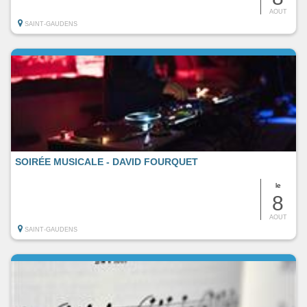
AOUT
SAINT-GAUDENS
SOIRÉE MUSICALE - DAVID FOURQUET
le
8
AOUT
SAINT-GAUDENS