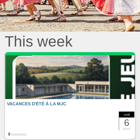
This week
VACANCES D'ÉTÉ À LA MJC
until
6
AOUT
AURIGNAC