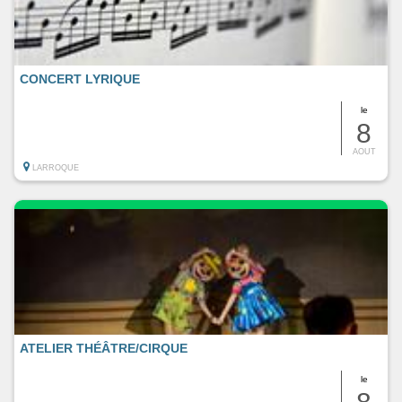
CONCERT LYRIQUE
le
8
AOUT
LARROQUE
ATELIER THÉÂTRE/CIRQUE
le