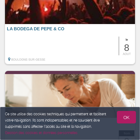
LA BODEGA DE PEPE & CO
le
8
AOUT
BOULOGNE-SUR-GESSE
Ce site utilise des cookies techniques qui permettent et facilitent
OK
votre navigation. Ils sont indispensables et ne sauraient être
STAGE D’ÉTÉ FELDENKRAIS 2 JOURS
supprimés sans affecter l’accès au site et la navigation.
Gestion des cookies et données personnelles
from